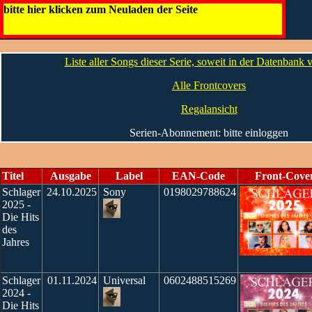
Schlager - Die Hits des Jahres
bitte hier klicken zum Neuladen der Seite
Liste aller Songs dieser Serie, soweit in der Datenbank
Alle Frontcovers
Regalansicht
Serien-Abonnement: bitte einloggen
Titel
Ausgabe
Label
EAN-Code
Front-Cove
Schlager
24.10.2025
Sony
0198029788624
2025 -
Die Hits
des
Jahres
Schlager
01.11.2024
Universal
0602488515269
2024 -
Die Hits