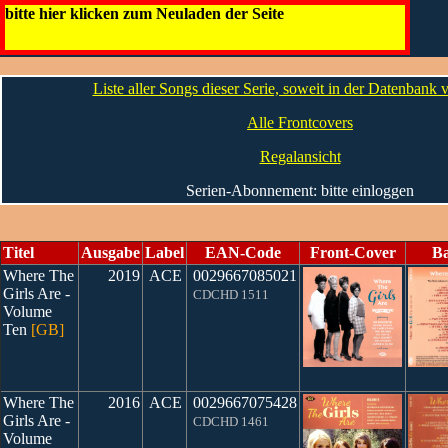
Where The Girls Are [GB]
bitte hier klicken zum Neuladen der Seite
Die CDs
Liste aller Songs dieser Serie, soweit in der Datenbank
Alle Frontcovers
Regalansicht
Serien-Abonnement: bitte einloggen
Titel
Ausgabe
Label
EAN-Code
Front-Cover
B
Where The
2019
ACE
0029667085021
Girls Are -
CDCHD 1511
Volume
Ten
[GB]
Where The
2016
ACE
0029667075428
Girls Are -
CDCHD 1461
Volume