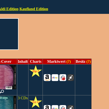
ldi Edition
Kaufland Edition
-Cover
Inhalt
Charts
Marktwert
(?)
Besitz
(?)
3 CDs