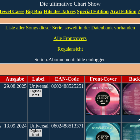
Die ultimative Chart Show
Jewel Cases
Big Box
Hits des Jahres
Special Edition
Aral Edition
A
Liste aller Songs dieser Serie, soweit in der Datenbank vorhanden
Alle Frontcovers
Regalansicht
Serien-Abonnement: bitte einloggen
Ausgabe
Label
EAN-Code
Front-Cover
Back
29.08.2025
Universal
0602488525251
s
13.09.2024
Universal
0602488513371