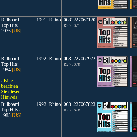
Billboard
1991
Rhino
0081227067120
Top Hits -
R2 70671
1976
[US]
Billboard
1992
Rhino
0081227067922
Top Hits -
R2 70679
1984
[US]
-
Bitte
beachten
Sie diesen
Hinweis
Billboard
1992
Rhino
0081227067823
Top Hits -
R2 70678
1983
[US]