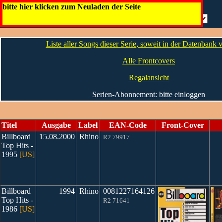
Billboard [US]
bitte hier klicken zum Neuladen der Seite
Artwork
Die Infos
Liste aller Songs dieser Serie, soweit in der Datenbank
Alle Frontcovers
Regalansicht
Serien-Abonnement: bitte einloggen
Titel
Ausgabe
Label
EAN-Code
Front-Cover
Billboard
15.08.2000
Rhino
R2 79917
Top Hits -
1995
[US]
Billboard
1994
Rhino
0081227164126
Top Hits -
R2 71641
1986
[US]