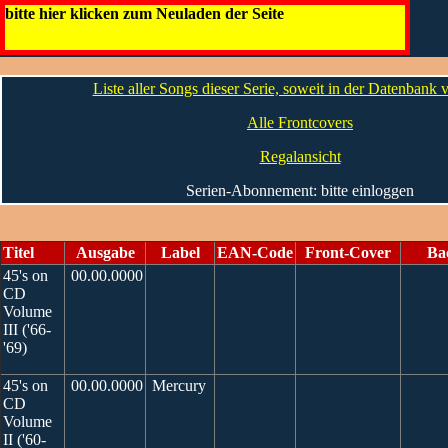
45's on CD
bitte hier klicken zum Neuladen der Seite
Artwork
Die CDs
Liste aller Songs dieser Serie, soweit in der Datenbank
Alle Frontcovers
Regalansicht
Serien-Abonnement: bitte einloggen
Titel
Ausgabe
Label
EAN-Code
Front-Cover
Ba
45's on
00.00.0000
CD
Volume
III ('66-
'69)
45's on
00.00.0000
Mercury
CD
Volume
II ('60-