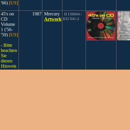
'66)
[US]
45's on
1987
Mercury
D 150044 /
CD
Artwork
832 041-2
Volume
1 ('56-
'59)
[US]
-
Bitte
beachten
Sie
diesen
Hinweis