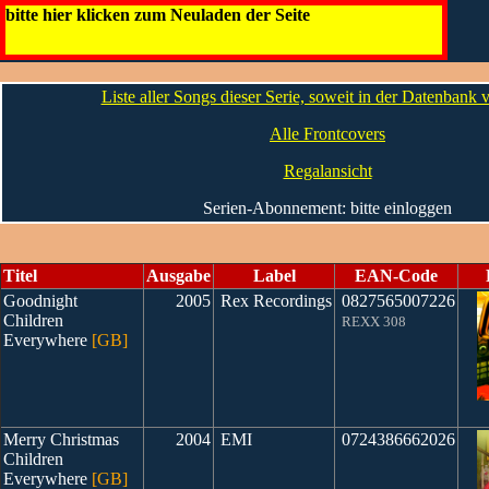
Hello Children ...Everywhere
bitte hier klicken zum Neuladen der Seite
Die CDs
Liste aller Songs dieser Serie, soweit in der Datenbank
Alle Frontcovers
Regalansicht
Serien-Abonnement: bitte einloggen
Titel
Ausgabe
Label
EAN-Code
Goodnight
2005
Rex Recordings
0827565007226
Children
REXX 308
Everywhere
[GB]
Merry Christmas
2004
EMI
0724386662026
Children
Everywhere
[GB]