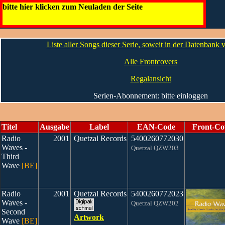
Radio Waves
bitte hier klicken zum Neuladen der Seite
Artwork
Die CDs
Liste aller Songs dieser Serie, soweit in der Datenbank
Alle Frontcovers
Regalansicht
Serien-Abonnement: bitte einloggen
Titel
Ausgabe
Label
EAN-Code
Front-Co
Radio
2001
Quetzal Records
5400260772030
Waves -
Quetzal QZW203
Third
Wave
[BE]
Radio
2001
Quetzal Records
5400260772023
Waves -
Quetzal QZW202
Second
Artwork
Wave
[BE]