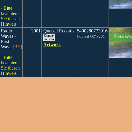
-
Bitte
beachten
Sie diesen
Hinweis
Radio
2001
Quetzal Records
5400260772016
Waves -
Quetzal QZW201
First
Artwork
Wave
[BE]
-
Bitte
beachten
Sie diesen
Hinweis