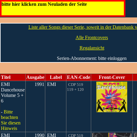
EMI Dancehouse
bitte hier klicken zum Neuladen der Seite
Artwork
Die CDs
Liste aller Songs dieser Serie, soweit in der Datenbank
Alle Frontcovers
Regalansicht
Serien-Abonnement: bitte einloggen
Titel
Ausgabe
Label
EAN-Code
Front-Cover
EMI
1991
EMI
CDP 519
Dancehouse
119 + 120
Volume 5 +
6
-
Bitte
beachten
Sie diesen
Hinweis
EMI
1990
EMI
CDP 519