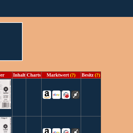
er
Inhalt
Charts
Marktwert
(?)
Besitz
(?)