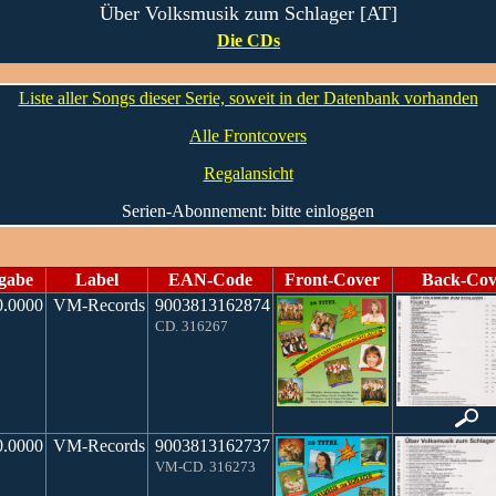
Über Volksmusik zum Schlager [AT]
Die CDs
Liste aller Songs dieser Serie, soweit in der Datenbank vorhanden
Alle Frontcovers
Regalansicht
Serien-Abonnement: bitte einloggen
gabe
Label
EAN-Code
Front-Cover
Back-Cov
0.0000
VM-Records
9003813162874
CD. 316267
0.0000
VM-Records
9003813162737
VM-CD. 316273