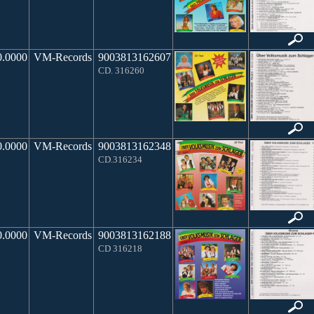
0.0000
VM-Records
9003813162607
CD. 316260
0.0000
VM-Records
9003813162348
CD.316234
0.0000
VM-Records
9003813162188
CD 316218