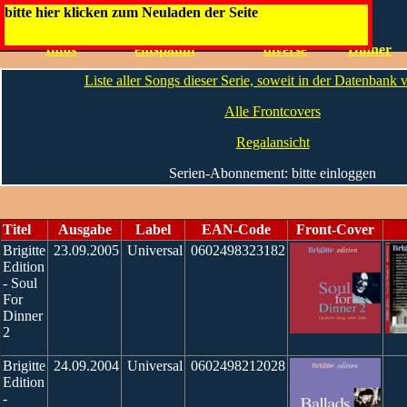
Brigitte
bitte hier klicken zum Neuladen der Seite
Die
wellness - schön
wellness -
For
fitness
Infos
entspannt
diverse
Dinner
Liste aller Songs dieser Serie, soweit in der Datenbank
Alle Frontcovers
Regalansicht
Serien-Abonnement: bitte einloggen
Titel
Ausgabe
Label
EAN-Code
Front-Cover
Brigitte
23.09.2005
Universal
0602498323182
Edition
- Soul
For
Dinner
2
Brigitte
24.09.2004
Universal
0602498212028
Edition
-