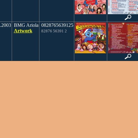
.2003
BMG Ariola
0828765639125
Artwork
82876 56391 2