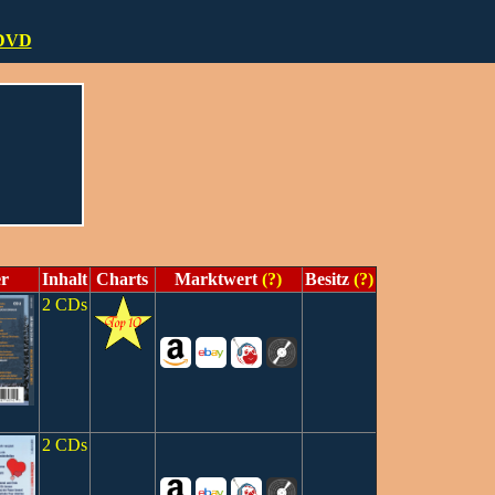
DVD
r
Inhalt
Charts
Marktwert
(?)
Besitz
(?)
2 CDs
2 CDs