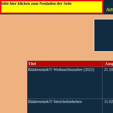
bitte hier klicken zum Neuladen der Seite
Art
Titel
Aus
Bääärenstark!!! Weihnachtszauber (2022)
21.10
Bääärenstark!!! Streicheleinheiten
11.02