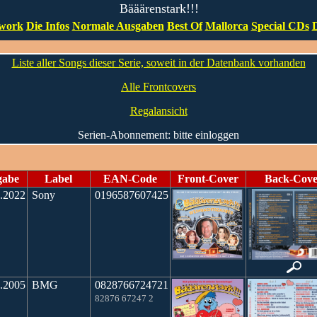
Bääärenstark!!!
work
Die Infos
Normale Ausgaben
Best Of
Mallorca
Special CDs
Liste aller Songs dieser Serie, soweit in der Datenbank vorhanden
Alle Frontcovers
Regalansicht
Serien-Abonnement: bitte einloggen
gabe
Label
EAN-Code
Front-Cover
Back-Cove
.2022
Sony
0196587607425
.2005
BMG
0828766724721
82876 67247 2