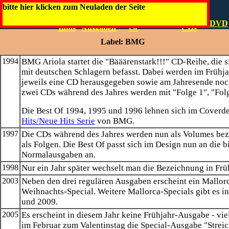
Bääärenstark!!!
bitte hier klicken zum Neuladen der Seite
Die
Normale
Best
Special
Artwork
Mallorca
DVD
Infos
Ausgaben
Of
CDs
Label: BMG
1994
BMG Ariola startet die "Bääärenstark!!!" CD-Reihe, die s
mit deutschen Schlagern befasst. Dabei werden im Frühj
jeweils eine CD herausgegeben sowie am Jahresende noch
zwei CDs während des Jahres werden mit "Folge 1", "Folge 
Die Best Of 1994, 1995 und 1996 lehnen sich im Coverde
Hits/Neue Hits Serie
von BMG.
1997
Die CDs während des Jahres werden nun als Volumes bez
als Folgen. Die Best Of passt sich im Design nun an die b
Normalausgaben an.
1998
Nur ein Jahr später wechselt man die Bezeichnung in Frü
2003
Neben den drei regulären Ausgaben erscheint ein Mallor
Weihnachts-Special. Weitere Mallorca-Specials gibt es i
und 2009.
2005
Es erscheint in diesem Jahr keine Frühjahr-Ausgabe - viel
im Februar zum Valentinstag die Special-Ausgabe "Streic