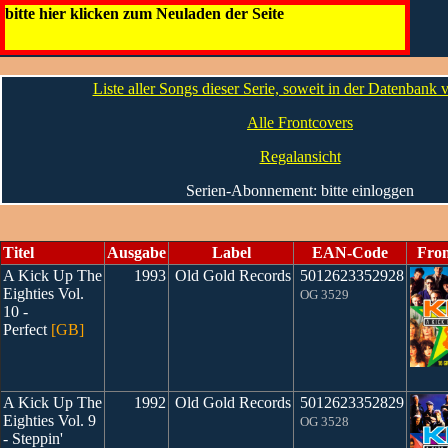
A Kick Up The Eighties [GB]
bitte hier klicken zum Neuladen der Seite
Die CDs
Liste aller Songs dieser Serie, soweit in der Datenbank
Alle Frontcovers
Regalansicht
Serien-Abonnement: bitte einloggen
Titel
Ausgabe
Label
EAN-Code
Fron
A Kick Up The
1993
Old Gold Records
5012623352928
Eighties Vol.
OG 3529
10 -
Perfect
[GB]
A Kick Up The
1992
Old Gold Records
5012623352829
Eighties Vol. 9
OG 3528
- Steppin'