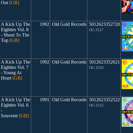
Out
[GB]
A Kick Up The
1992
Old Gold Records
5012623352720
Eighties Vol. 8
OG 3527
- Shout To The
Top
[GB]
A Kick Up The
1992
Old Gold Records
5012623352621
Eighties Vol. 7
OG 3526
- Young At
Heart
[GB]
A Kick Up The
1991
Old Gold Records
5012623352522
Eighties Vol. 6
OG 3525
-
Souvenir
[GB]