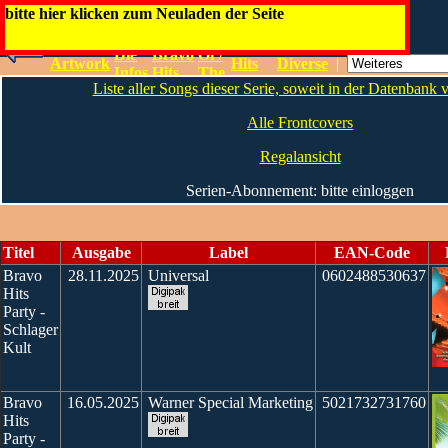
Bravo
bitte hier klicken zum Neuladen der Seite
Best
Bravo
Die
Bravo
Of /
Artwork
Hits
Diverse
|
Infos
Hits
The
Party
Liste aller Songs dieser Serie, soweit in der Datenbank
Hits
Alle Frontcovers
Regalansicht
Serien-Abonnement: bitte einloggen
Titel
Ausgabe
Label
EAN-Code
Bravo
28.11.2025
Universal
0602488530637
Hits
Party -
Schlager
Kult
Bravo
16.05.2025
Warner Special Marketing
5021732731760
Hits
Party -