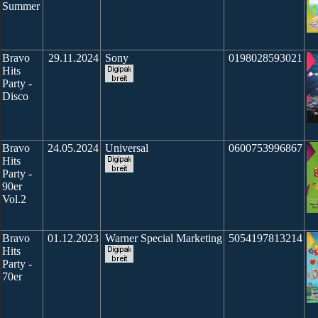
Summer
Bravo
29.11.2024
Sony
0198028593021
Hits
Party -
Disco
Bravo
24.05.2024
Universal
0600753996867
Hits
Party -
90er
Vol.2
Bravo
01.12.2023
Warner Special Marketing
5054197813214
Hits
Party -
70er