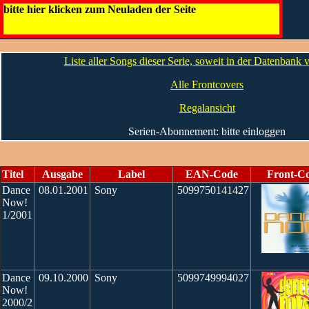
Dance Now!
bitte hier klicken zum Neuladen der Seite
Artwork
Die Infos
Die CDs
Liste aller Songs dieser Serie, soweit in der Datenbank
Alle Frontcovers
Regalansicht
Serien-Abonnement: bitte einloggen
Titel
Ausgabe
Label
EAN-Code
Front-C
Dance
08.01.2001
Sony
5099750141427
Now!
1/2001
Dance
09.10.2000
Sony
5099749994027
Now!
2000/2