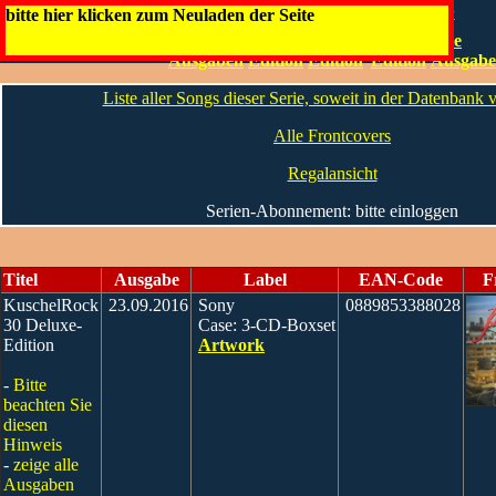
KuschelRock
bitte hier klicken zum Neuladen der Seite
Normale
Gold
Sonder-
Herz-
Alte
Artwork
Infos
Ausgaben
Edition
Edition
Edition
Ausgab
Liste aller Songs dieser Serie, soweit in der Datenbank
Alle Frontcovers
Regalansicht
Serien-Abonnement: bitte einloggen
Titel
Ausgabe
Label
EAN-Code
F
KuschelRock
23.09.2016
Sony
0889853388028
30 Deluxe-
Case: 3-CD-Boxset
Edition
Artwork
-
Bitte
beachten Sie
diesen
Hinweis
-
zeige alle
Ausgaben