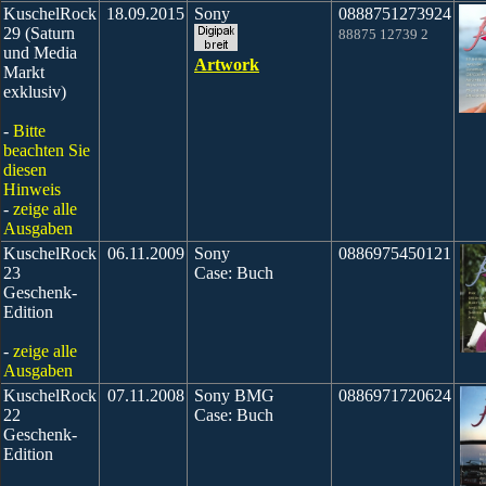
KuschelRock
18.09.2015
Sony
0888751273924
29 (Saturn
88875 12739 2
und Media
Artwork
Markt
exklusiv)
-
Bitte
beachten Sie
diesen
Hinweis
-
zeige alle
Ausgaben
KuschelRock
06.11.2009
Sony
0886975450121
23
Case: Buch
Geschenk-
Edition
-
zeige alle
Ausgaben
KuschelRock
07.11.2008
Sony BMG
0886971720624
22
Case: Buch
Geschenk-
Edition