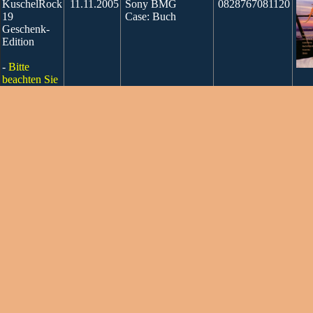
KuschelRock
11.11.2005
Sony BMG
0828767081120
19
Case: Buch
Geschenk-
Edition
-
Bitte
beachten Sie
diesen
Hinweis
-
zeige alle
Ausgaben
KuschelRock
20.09.2004
Sony
5099751801856
18
Case: Buch
Geschenk-
Edition
-
Bitte
beachten Sie
diesen
Hinweis
-
zeige alle
Ausgaben
KuschelRock
20.10.2003
Sony
5099751208754
17
Case: Buch
Geschenk-