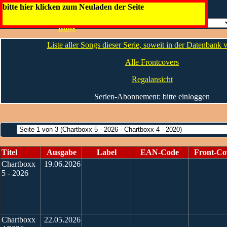
ChartBoxx / Top 13 Music / Top 20
bitte hier klicken zum Neuladen der Seite
Die
Artwork
Infos
Liste aller Songs dieser Serie, soweit in der Datenbank
Alle Frontcovers
Regalansicht
Serien-Abonnement: bitte einloggen
Titel
Ausgabe
Label
EAN-Code
Front-Co
Chartboxx
19.06.2026
5 - 2026
Chartboxx
22.05.2026