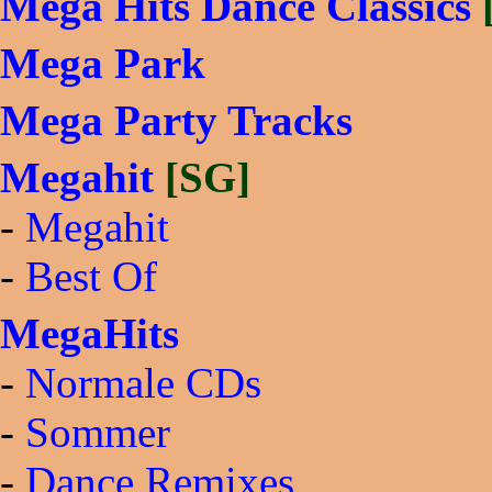
Mega Hits Dance Classics
Mega Park
Mega Party Tracks
Megahit
[SG]
-
Megahit
-
Best Of
MegaHits
-
Normale CDs
-
Sommer
-
Dance Remixes