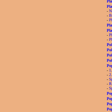
Pl
Pla
-
N
-
B
-
Pl
Pl
Pl
-
P
-
P
Pok
Pol
Po
Pol
Po
-
1
-
2
-
S
-
R
-
S
Po
Pop
Po
Po